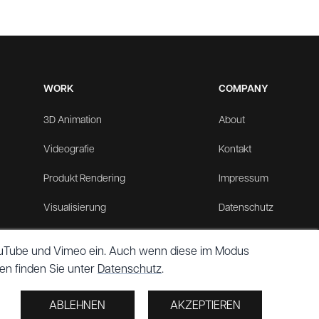
WORK
COMPANY
3D Animation
About
Videografie
Kontakt
Produkt Rendering
Impressum
Visualisierung
Datenschutz
See all
→
 YouTube und Vimeo ein. Auch wenn diese im Modus
en finden Sie unter
Datenschutz
.
Copyright © 2026 Simon Friedrich
ABLEHNEN
AKZEPTIEREN