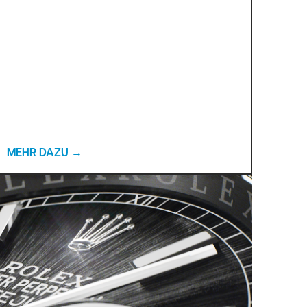
MEHR DAZU
→